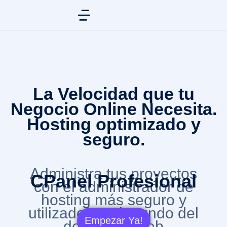
La Velocidad que tu
Negocio Online Necesita.
Hosting optimizado y
seguro.
Administra tus proyectos
CPanel Profesional
con el administrador de
hosting más seguro y
utilizado en el mundo del
Empezar Ya!
desarrollo web