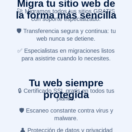
Migra tu sitio web de
🚀 Migramos todos tus sitios GRATIS
la forma más sencilla
con soporte especializado.
🛡 Transferencia segura y continua: tu
web nunca se detiene.
✅ Especialistas en migraciones listos
para asistirte cuando lo necesites.
Tu web siempre
🔒 Certificado SSL gratis en todos tus
protegida
planes.
🛡 Escaneo constante contra virus y
malware.
👤 Protección de datos y privacidad