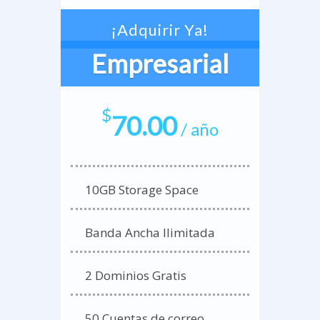
¡Adquirir Ya!
Empresarial
$
70.00
/ año
10GB Storage Space
Banda Ancha Ilimitada
2 Dominios Gratis
50 Cuentas de correo